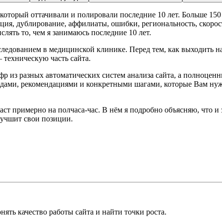
оторый оттачивали и полировали последние 10 лет. Больше 150 раз
сация, дублирование, аффилиаты, ошибки, региональность, скоро
лять то, чем я занимаюсь последние 10 лет.
ледованием в медицинской клинике. Перед тем, как выходить н
 техническую часть сайта.
фр из разных автоматических систем анализа сайта, а полноцен
водами, рекомендациями и конкретными шагами, которые Вам нуж
ст примерно на полчаса-час. В нём я подробно объясняю, что и
улучшит свои позиции.
ть качество работы сайта и найти точки роста.