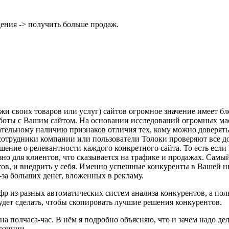
ения -> получить больше продаж.
и своих товаров или услуг) сайтов огромное значение имеет бл
аботы с Вашим сайтом. На основании исследований огромных м
ельному наличию признаков отличия тех, кому можно доверять от
 сотрудники компании или пользователи Толоки проверяют все 
ение о релевантности каждого конкретного сайта. То есть если
зно для клиентов, что сказывается на трафике и продажах. Сам
ов, и внедрить у себя. Именно успешные конкуренты в Вашей н
за больших денег, вложенных в рекламу.
фр из разных автоматических систем анализа конкурентов, а по
дет сделать, чтобы скопировать лучшие решения конкурентов.
а полчаса-час. В нём я подробно объясняю, что и зачем надо д
позиции.