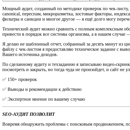
Мощный аудит, созданный по методике проверок по чек-листу, к
canonical, переспам, микроразметка, хостовые факторы, индек
фильтры и санкции и многое другое — я ещё долго могу перечис
Технический аудит можно сравнить с полным комплексным обс
привести в порядок все системы организма, а в нашем случае —
Я делаю не шаблонный отчет, собранный за десять минут из ци
файлу с чек-листом я предоставляю техническое задание с вы
Вашего источника доходов.
По сделанному аудиту и техзаданию я записываю видео-скринка
посмотреть и закрыть, но тогда чуда не произойдет, и сайт не 
✅ 150+ проверок
✅ Выводы и рекомендации к действию
✅ Экспертное мнение по вашему случаю
SEO-АУДИТ ПОЗВОЛИТ
Вовремя обнаружить проблемы с поисковым продвижением, поня