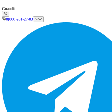
Goaudit
8(800)201-27-83