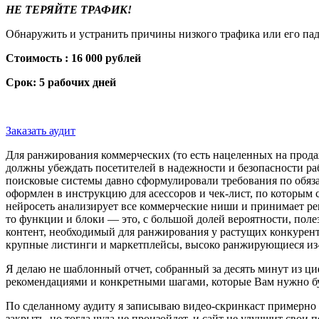
НЕ ТЕРЯЙТЕ ТРАФИК!
Обнаружить и устранить причины низкого трафика или его пад
Стоимость : 16 000 рублей
Срок: 5 рабочих дней
Заказать аудит
Для ранжирования коммерческих (то есть нацеленных на продаж
должны убеждать посетителей в надежности и безопасности р
поисковые системы давно сформулировали требования по обязат
оформлен в инструкцию для асессоров и чек-лист, по которым
нейросеть анализирует все коммерческие ниши и принимает реш
то функции и блоки — это, с большой долей вероятности, поле
контент, необходимый для ранжирования у растущих конкурент
крупные листинги и маркетплейсы, высоко ранжирующиеся из-
Я делаю не шаблонный отчет, собранный за десять минут из ци
рекомендациями и конкретными шагами, которые Вам нужно бу
По сделанному аудиту я записываю видео-скринкаст примерно н
закрыть, но тогда чуда не произойдет, и сайт не улучшит свои 